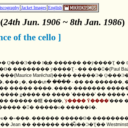
iscography
Jacket Images
English
(
24th Jun. 1906 ~ 8th Jan. 1986
)
nce of the cello ]
�� Ǫ���Ͽ��� ī�߽� ������ ��ÿ����Ʈ �� 
�ϴ� �������� ÿ����Ʈ
-
�� ���񷹸�
(Paul Baz
����
(Maurice Mar
é
chal)
���� �����Ͽ� Ǫ���Ͽ
�
,
���ٶ�
,
���տ� �̸���
-
�� �� ������
,
�� ����� ���̴�
.
���� ������� ����
����� ǥ���� �� ����
'
�����
'
�̶� ����
�� ����� �幰 ���̸�
, '
ÿ���� Ȳ����
'
��� 
�پ� �ٳ����� �󸶳� �����ο� �����ΰ�
.
 �ĸ� �»��̴�
.
������ �����ϴ� ��������
 ��
Jean
�� ������ ���̿ø��Ͻ�Ʈ��
Westminst