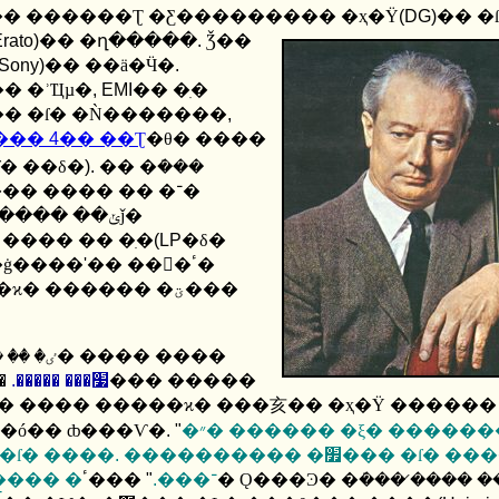
� �Ƶ��� ���ٿ� ������ ������Ʈ �Ƹ��������� �ҳ�
Ÿ
(DG)
�� �
Erato)
�� �ղ�����
.
Ǯ��
(Sony)
�� ��ä�Ӵ�
.
��� �ʾҴµ�
, EMI
�� �ִ�
�� �ſ� �Ǹ�������
,
���
4
�� ��Ʈ
�θ� ����
ſ� ��δ�
).
�� �ܿ���
� ���� �� �־�
�������ε� ���������� �ƽ��Ե� ������ ��ݵǰ�
 ���� �� �ִ�
(LP
�δ�
�ġ����
'
�� ���ٴ�
 ������ �ؾ���
��
.
Ǫ���Ͽ��� �׷��� ����̴�
�ó�� ȸ���Ѵ�
. "
�״� ������ �ξ� ����������
��� �ſ� ����
.
���������� �׿��� �ſ� ����
���ٴ� Ǫ���Ͽ� �ܿ��� �̷��� ������
"
.
�״� ���� ģ���ϰ� �����ְ� �̲��� �־���