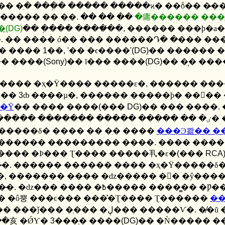
� �ִ� ���ְ� ����� �����ϰ� ��ȭ�� �̷�
 ������ ������ �� �ִ�
.
�� �� �ִ�
�庸������ ���ְ
�
(DG)
�� �ְ��� �����̸�
,
������ ���ϸ�а� 
�
.
�� ���� ó�� ��� ������Դ� �ּ��� �
´ٸ� ���ο� ����
1
��
, '
�� �ϵ����
'(DG)
�� ������ 
�� ����
(Sony)
�� ī��� ����
(DG)
�� �̹� ��
亥�� ������� �ҳ�Ÿ���� �����ε�
,
������ ���� �־�
���
3
ȸ ����µ�
,
������ �����ϸ� ���ٰ�
��Ȳ
�� ���� ����
(
���
DG)
�� ��� ����
.
�����δ� ���� �� �ִ� ����
���Ͽ콺�� �
������� ��������� ���ִ�
.
���� ����
���� �Ϸ��� Ʈ���� �����丮�ε�
(
���
RCA)
̴�
.
������ ������ ���� �ҳ�Ÿ�����δ
�
,
������� ���� �ǳ����� �󸶳� �ŷ����
�̴�
.
�ǳ��� ���� �߿����� �����̳� �Ƿ��̳� �ְ���
׷��� �ô뿡 ���ͼ��� ���̽�Ʈ���� Ʈ������
�
���� ���ǰ��� �ְ��� �ڸ��� �����Ѵ�
.
�̸�ŭ
��亥 �ǾƳ�
3
���ְ� ����
(DG)
�� �Ǹ����� �