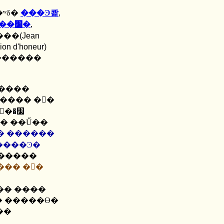
Ʈ�ʷδ�
���Ͽ콺
,
������佽���� �����׸�
,
���
(Jean
ion d'honeur)
湮�ϱ� ������
 ����
����Ͽ�
������
��� �񱳸�
��