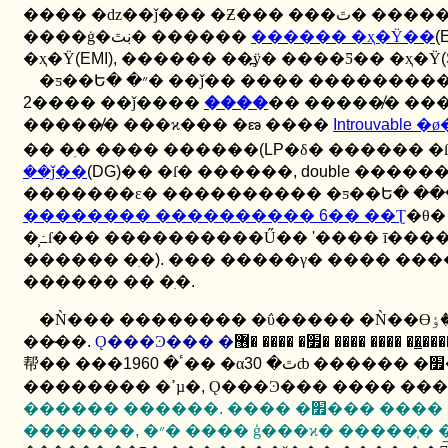
���� �ǳ��ǰ��
����ġ�ڹٿ� ������
������ �ҳ�Ÿ��
(
�ҳ�Ÿ
(EMI),
������ ��߽ÿ� ����Ƽ�� �ҳ�Ÿ
�ƽ��Ե� �״� ��ǰ�� ���� �������
2
���� ��ǰ����
����
�� �����̸� ��
�����̸� ���ϰ��� �ణ ����
Introuvable
�ø
�� �ִ� ���� �����̴�
(LP
�δ� ������ �
��ǰ��
(DG)
�� �ſ� ������
, double
�������
�������� ����������
6
�� ��Ʈ
�θ�
�̹߸ſ��� ����������Ű��
'
���� ī���
������ �ִ�
).
��� �����γ� ���� ����ϰ�
������ �� �ִ�
.
�Ǹ��� �������� �ΰ����� �Ǹ��ϴٸ� �� �ٶ� ���� ����
���̴�
.
�����̳� ���� ���� �׿� ���� �޶��� ���
1960
帮�� ���ٴ�
30
�� �αٿ�
ȸ ������ �׿� ���� �����ϰ� ���亥�� �ҳ�Ÿ ������
�������� �ߴµ�
,
Ǫ���Ͽ��� ���� ���
������ ������
.
���� �׿��� �
�������
,