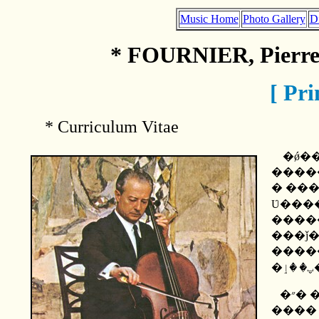
Music Home
Photo Gallery
D
* FOURNIER, Pierre
[ Pri
*
Curriculum Vitae
�ǿ�
����
� ��
Ʋ���
����
���ǰ
����
�״�
����