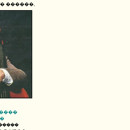
ſ� ������
,