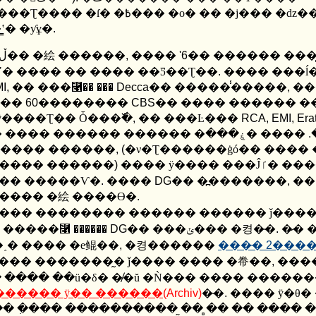
Ʈ���� �ſ� �߿��� �о� �� �ϳ��� �ǳ��ǿ���
� ���̳ʽ� �ƴұ�
.
���� ���ڵ�� �絵 ������
,
����
'6
�� ������ ���
��� �����ߴ� ���� �� ���� ��Ƽ��Ʈ��
.
���� ���ĺ
I,
�� ���⿡�� ���
Decca
�� �����̾�����
,
��
���
60
��������
CBS
�� ���� ������ �� 
ÿ����Ʈ�� Ȱ���߰�
,
�� ���Ŀ���
RCA, EMI, Erat
���� �ۼ���
.
�� ���� ��
���ڱ׶��ǿ����� �
, (
�ν�Ʈ������ġó�� ����
���� ������
)
���� ÿ���� ���Ĵٵ� �����丮��
�� �����Ѵ�
.
����
DG
�� �߽�������
,
��
���� �絵 ����ϴ�
.
��� �������� ������ ������ ǰ����
�����⿡ ������
DG
�� ���ݵ��� �켱�̴�
.
�̷�
˰� ���� �е鲲��
,
�켱������
���̵�
2
����
��� �������̰� ǰ���� ���� �帣��
,
���
������ ÿ�� ������
(Archiv)
�̴�
.
���� ÿ�θ�