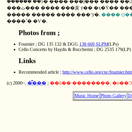
������ ��Ƽ� ���� ���ǰ��� ���� ��
���̶�� ����� ���� ���ʽÿ�
.
���� Ǫ�
����ߴٰ� �Ѵ�
.
Photos from ;
Fournier ; DG 135 132 & DGG
138 669 SLPM
(LPs)
Cello Concerto by Haydn & Boccherini ; DG 2535 179(LP)
Links
Recommended article ;
http://www.cello.org/cnc/fournier.ht
(c) 2000~,
�̿���
;
Music Home
Photo Gallery
D