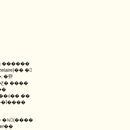
ū ������
elaire)
�� �𸮽
�
,
�丣
�Ƹ� ����
��
 ��ó�� ��
��Ī����
 �¾
(
����
er
��