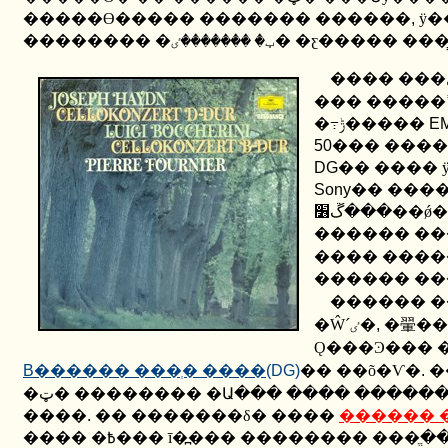
�����ϴ����� ������� ������
,
ÿ����
�������� �ټ� �������ٸ� �ƹ����
�߹ݱ�����
EM
50
��� ���
DG
�� ���� 
Sony
�����
������ ��
���� ����
������ ��
������ �
�Ŵ´ٸ�
,
�翬�� 
Ǫ���Ͽ��� �
B
������ ���ְ� ����
(DG)
�� ��õ�Ѵ�
.
�
�ټ� �������� �Ա��� ���� ������ ���� ��ü�δ� �̸�ŭ �Ǹ��� ���� �������� ã�ƺ� ��
����
.
�� �������δ� ����
������ 
���� �߿��� ī�߽��� �������� ���ֱ��� �ִ��� ���������� �̰� �̻� �� ���� ����