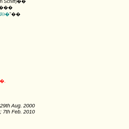
h Schiff)
��
մϴ�
"
��
 ���� �ֽñ� �ٶ��ϴ�.
 29th Aug. 2000
; 7th Feb. 2010