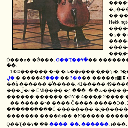
����
�ٸ��� ���������������� ������ ����� �����Ӱ�
Hekking)
Ȯ���ϰ� �Ǿ���
.
Ǫ��Ʈ��۷�
�� �������
�ִ�
.
1930
������ �״� �ǳ��ǿ��� �ַ��ߴµ�
,
ī�
����ʹ�
43
�ڸ���
��
Ƽ��
 �ߴ�
��ĥ ������ �̾�����
. 41
�����
49
����
���ڵ�δ�
EMI
4
���� �ֱٿ� �߸���
������ ������ �ǾƳ�
4
���ְ�
2
���� 
�� ���� �״� ���� Ȱ���� �����Ͽ�
,
������� ����ȸ
)
Ǫ��Ʈ��۷� �ܿ�
����
,
��
,
������
,
ī���
,