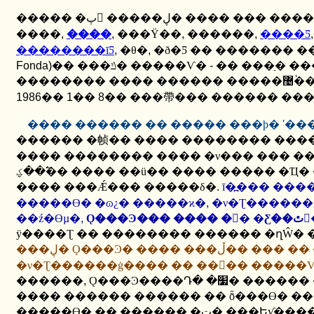
����� �پ �����ڸ� ���� ��� �
����
,
����
,
���Ÿ��
,
������
,
����Ƽ
��������īƼ
,
�θ�
,
�ð�Ƽ �� ������� �
Fonda)
�� ���ݿ� �����Ѵ�
-
1986
��
1
��
8
�� ���帶��� ������ ���ָ
���� ������ �� ����� ���ϸ�
'
���
������ �帧�� ���� �������� ���
���� �������� ���� �ν��� ��� �
�߱��ؼ� ���� ��ü�� ���� ����� �Ҵ� �Ǽ��� ���� ���� �ʴ� ������ �߿��� �� ��Ű��
���� ���Ǽ��� �����δ�
.
ī�߽��� �����鼭�� 
�����ϴ� �ɷ¿� �����ϰ�
,
�ν�Ʈ������
��ź�ϴµ�
,
���ڸ� Ǫ���Ͽ� ���� ���ڵ�� ��� �� �����ı����� �����丮������
�ν�Ʈ������ġ���� �� ���ٰ� �����
������
,
Ǫ���Ͽ����Դ� �׷� ������ ���� ������ ���������� �ǳ��ǿ� �� �����ϴ�