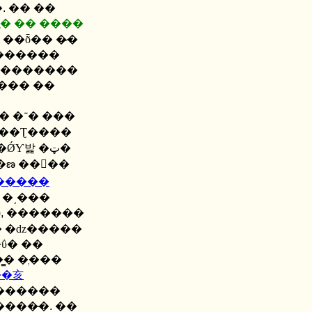
�
.
�� ��
� �� ����
��ȭ�� �̷�
�������
��������
���� ��
 ���
 ��Ʈ����
�ǾƳ밡 �ټ�
�����
 �͵���
,
�������
� �ǳ�����
ΰ� ��
��亥
 ������
����̴�
.
��