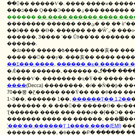
���ٰ� �����Ѵ�
.
���� ����ϰ� �����
���ݿ��� Ǫ���Ͽ��� �ؼ���
������
�� ���� ������ ���� ���
�������� ������ ���ݵ� �� �ܿ� ù°�
��õ�� �� �ϴ�
.
���ְ��� �� �Ŵ
������
, 3
����
'
�� Űȣ��
'
�� ���ֿ��� 
�����̴�
.
�ǳ��� ���� �߿����� ���
���� ��󳻱� ��ƴ�
.
���亥�� ���� ���
��Ʃ��� ����
,
������ �ĸ� ������ 
�Ǽ��� ������
,
������ �ٸ� �� ����� ����� �����̶�� �������� ���ڰ� �ణ ���ٰ�
�����Ѵ�
.
������� �ҳ�Ÿ�� ���� ��
����
(Decca)
��������
,
�ſ� �Ǹ��ϸ� �
70
��뿡 �Ƹ����� ���Ÿ�� �� �θ��� ��
1~3
��
,
������
1
��
,
������Ʈ��
1,2
��
�
������� �˱� ����ٰ� �����ϴ� �е��
Ʈ������ ���ָ� ��� ���ø� �ǰ��Ͻ� ��
������� ���� �� ������
,
���
'
���
'
�� ������Ʈ
1
���� ����
(EMI)
������ ����
,
�θ��� �Բ� ������ �