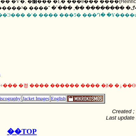
�ٰ� �Ѵ�
.
�׸��� �Ŀ� ���θ��� ����
(Heinric
���� �³���
"
���ٴ�
,
���ٿ��� ���� ���亥 ÿ�� �ҳ�Ÿ�� �������ڰ� �������� ��
��Ͽ��� �ʹ� ���� ���Ƽ� ���Դ� �Ұ����
m
��ũ�� ��������, �ο��Ͻ÷��� �켱 ���� ������
iscography
Jacket Images
English
Created ;
Last update 
��
TOP